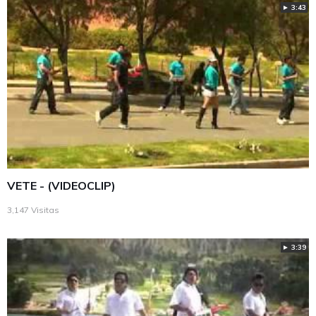
► 3:43
VETE - (VIDEOCLIP)
3,147 Visitas
► 3:39