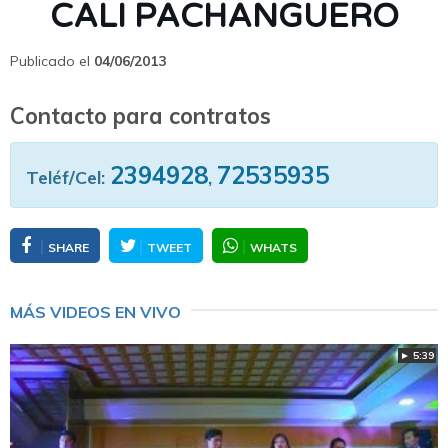
CALI PACHANGUERO
Publicado el
04/06/2013
Contacto para contratos
2394928
72535935
Teléf/Cel:
,
SHARE
TWEET
WHATS
MÁS VIDEOS EN VIVO
► 5:39