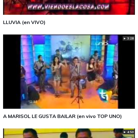
LLUVIA (en VIVO)
► 3:28
A MARISOL LE GUSTA BAILAR (en vivo TOP UNO)
► 4:50