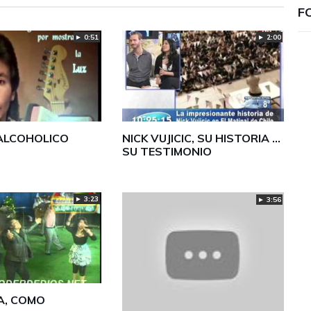
F
► 0:51
► 2:00
 ALCOHOLICO
NICK VUJICIC, SU HISTORIA ...
SU TESTIMONIO
► 3:23
► 3:56
A, COMO