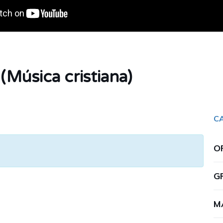
Música cristiana)
C
O
G
M