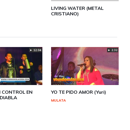
LIVING WATER (METAL
CRISTIANO)
► 2:32
► 12:04
N CONTROL EN
YO TE PIDO AMOR (Yuri)
 DIABLA
MULATA