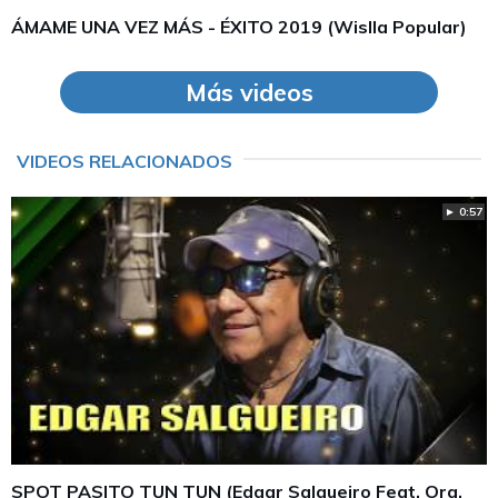
ÁMAME UNA VEZ MÁS - ÉXITO 2019 (Wislla Popular)
Más videos
VIDEOS RELACIONADOS
► 0:57
SPOT PASITO TUN TUN (Edgar Salgueiro Feat. Orq.