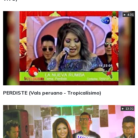
► 4:31
PERDISTE (Vals peruano - Tropicalísimo)
► 13:32