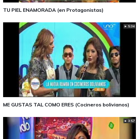
TU PIEL ENAMORADA (en Protagonistas)
► 5:34
ME GUSTAS TAL COMO ERES (Cocineros bolivianos)
► 3:57