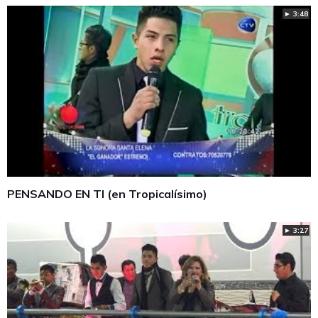
► 3:48
PENSANDO EN TI (en Tropicalísimo)
► 3:27