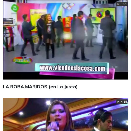
► 3:51
LA ROBA MARIDOS (en La Justa)
► 4:18