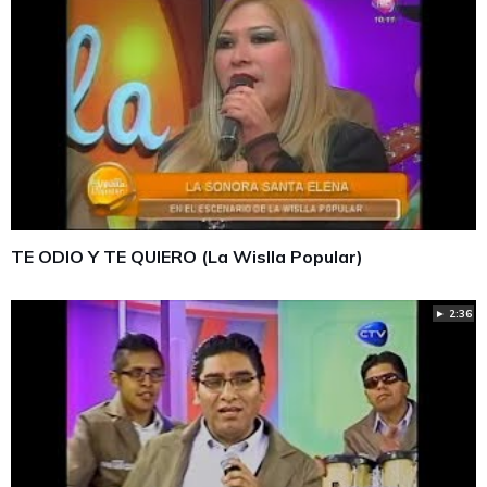
TE ODIO Y TE QUIERO (La Wislla Popular)
► 2:36