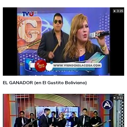
► 3:25
EL GANADOR (en El Gustito Boliviano)
► 3:52