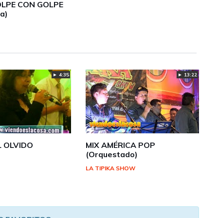
OLPE CON GOLPE
ta)
► 4:35
► 13:22
L OLVIDO
MIX AMÉRICA POP
(Orquestado)
A
LA TIPIKA SHOW