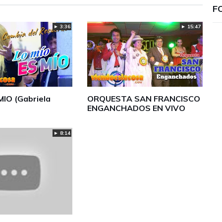
F
► 3:36
► 15:47
MIO (Gabriela
ORQUESTA SAN FRANCISCO
ENGANCHADOS EN VIVO
► 8:14