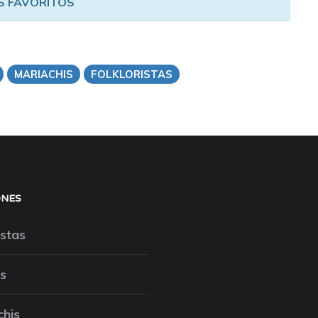
S FAVORITOS
MARIACHIS
FOLKLORISTAS
ONES
stas
s
chis