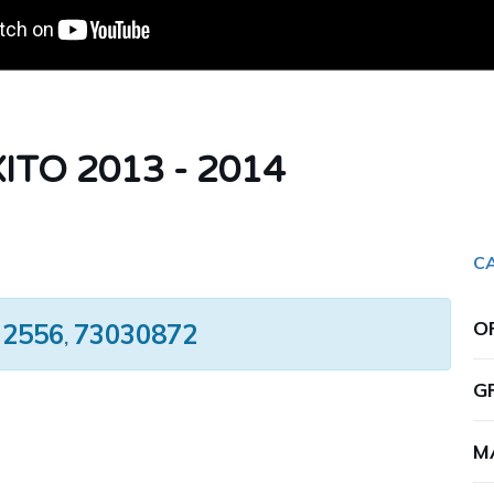
ITO 2013 - 2014
C
O
32556
73030872
,
G
M