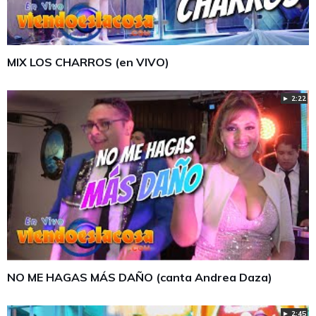
MIX LOS CHARROS (en VIVO)
► 2:22
NO ME HAGAS MÁS DAÑO (canta Andrea Daza)
► 2:45