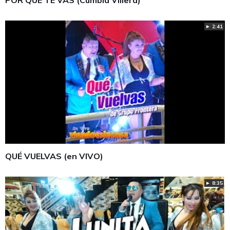
► 2:41
QUÉ VUELVAS (en VIVO)
► 8:35