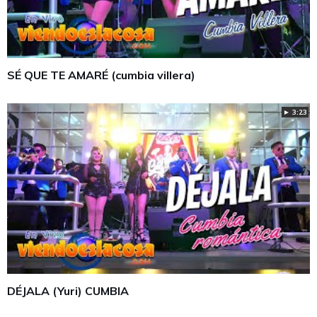
SÉ QUE TE AMARÉ (cumbia villera)
► 3:23
DÉJALA (Yuri) CUMBIA