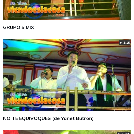
GRUPO 5 MIX
► 3:15
NO TE EQUIVOQUES (de Yanet Butron)
► 10:06