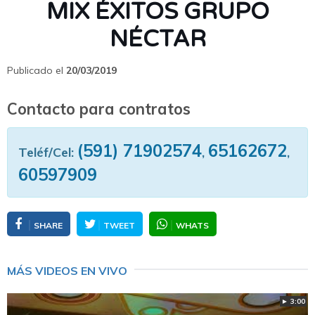
MIX ÉXITOS GRUPO
NÉCTAR
Publicado el
20/03/2019
Contacto para contratos
(591) 71902574
65162672
Teléf/Cel:
,
,
60597909
SHARE
TWEET
WHATS
MÁS VIDEOS EN VIVO
► 3:00