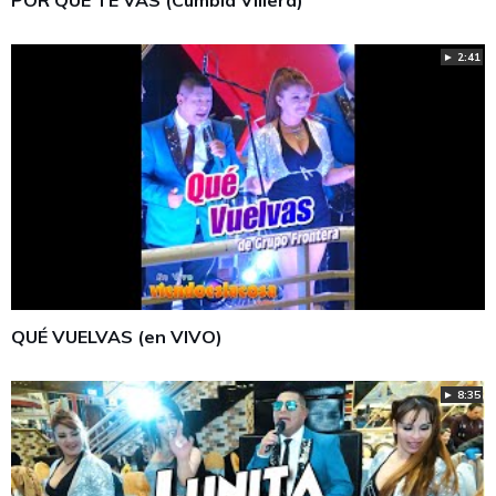
► 2:41
QUÉ VUELVAS (en VIVO)
► 8:35