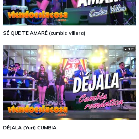
SÉ QUE TE AMARÉ (cumbia villera)
► 3:23
DÉJALA (Yuri) CUMBIA