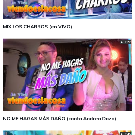
MIX LOS CHARROS (en VIVO)
► 2:22
NO ME HAGAS MÁS DAÑO (canta Andrea Daza)
► 2:45