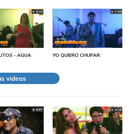
► 3:49
► 6:15
UTOS - AGUA
YO QUIERO CHUPAR
s videos
► 4:18
► 0:57