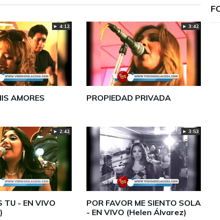
F
► 4:12
► 3:42
MIS AMORES
PROPIEDAD PRIVADA
► 2:42
► 3:53
 TU - EN VIVO
POR FAVOR ME SIENTO SOLA
)
- EN VIVO (Helen Álvarez)