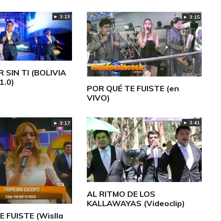
► 3:23
► 3:15
R SIN TI (BOLIVIA
1.0)
POR QUÉ TE FUISTE (en
VIVO)
► 3:41
► 3:17
AL RITMO DE LOS
KALLAWAYAS (Videoclip)
 FUISTE (Wislla