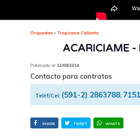
Orquestas
»
Tropicana Caliente
ACARICIAME - N
Publicado el
12/09/2014
Contacto para contratos
(591-2) 2863788
715
Teléf/Cel:
,
SHARE
TWEET
WHATS