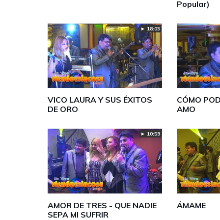
Popular)
► 18:03
VICO LAURA Y SUS ÉXITOS
CÓMO PODE
DE ORO
AMO
► 10:59
AMOR DE TRES - QUE NADIE
ÁMAME
SEPA MI SUFRIR