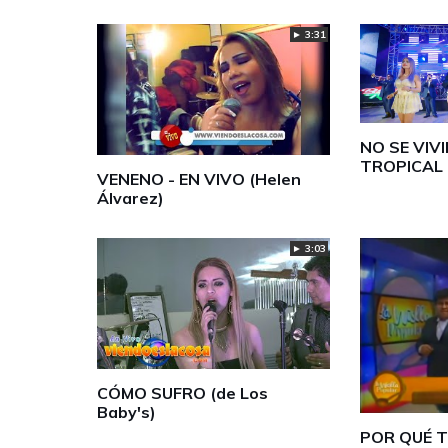
► 3:31
NO SE VIVI
TROPICAL 
VENENO - EN VIVO (Helen
Álvarez)
► 3:03
CÓMO SUFRO (de Los
Baby's)
POR QUÉ TE