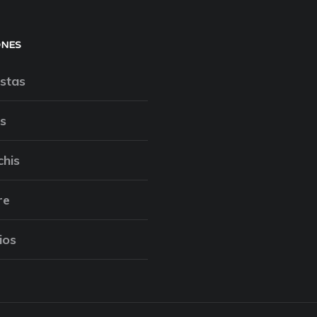
ONES
stas
s
chis
re
ios