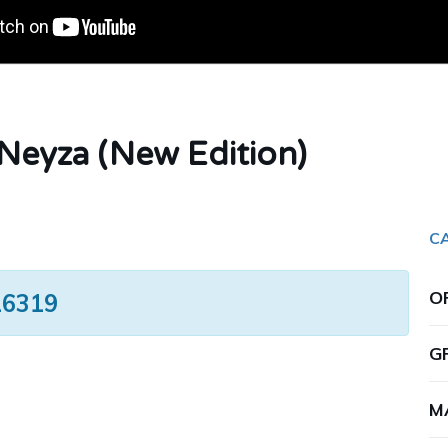
eyza (New Edition)
C
O
16319
G
M