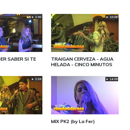
► 3:00
► 10:08
R SABER SI TE
TRAIGAN CERVEZA - AGUA
HELADA - CINCO MINUTOS
► 3:59
► 14:09
MIX PK2 (by La Fer)