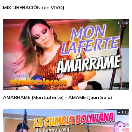
MIX LIBERACIÓN (en VIVO)
► 3:55
AMÁRRAME (Mon Laferte) - ÁMAME (Juan Solo)
► 8:11