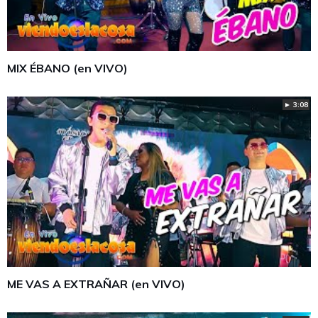
MIX ÉBANO (en VIVO)
► 3:08
ME VAS A EXTRAÑAR (en VIVO)