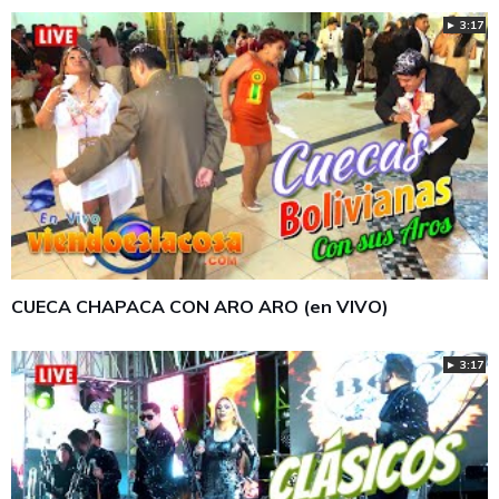
► 3:17
CUECA CHAPACA CON ARO ARO (en VIVO)
► 3:17