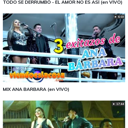
TODO SE DERRUMBÓ - EL AMOR NO ES ASÍ (en VIVO)
► 6:03
MIX ANA BARBARA (en VIVO)
► 17:44