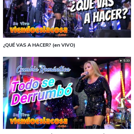
¿QUÉ VAS A HACER? (en VIVO)
► 5:33