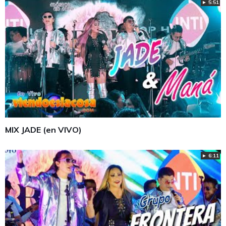
► 5:51
MIX JADE (en VIVO)
► 6:11