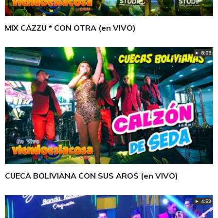
MIX CAZZU * CON OTRA (en VIVO)
► 8:08
CUECA BOLIVIANA CON SUS AROS (en VIVO)
► 4:53