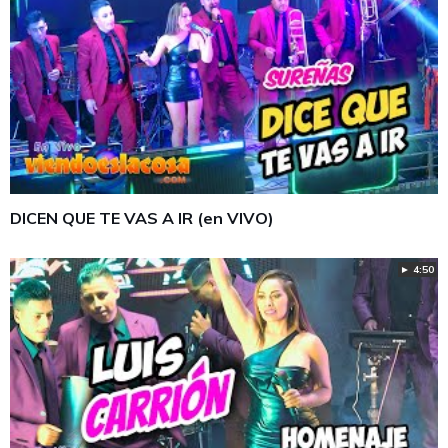
DICEN QUE TE VAS A IR (en VIVO)
► 4:50