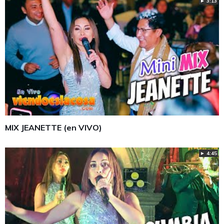
► 3:13
MIX JEANETTE (en VIVO)
► 4:45