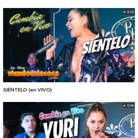
► 5:10
SIÉNTELO (en VIVO)
► 5:58