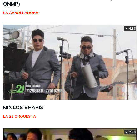
QNMP)
LA ARROLLADORA
► 6:36
MIX LOS SHAPIS
LA 21 ORQUESTA
► 2:40