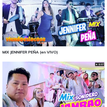
MIX JENNIFER PEÑA (en VIVO)
► 6:07