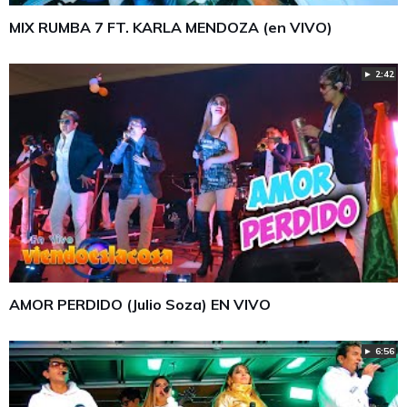
MIX RUMBA 7 FT. KARLA MENDOZA (en VIVO)
► 2:42
AMOR PERDIDO (Julio Soza) EN VIVO
► 6:56