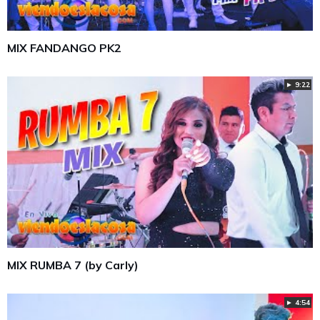
MIX FANDANGO PK2
► 9:22
MIX RUMBA 7 (by Carly)
► 4:54