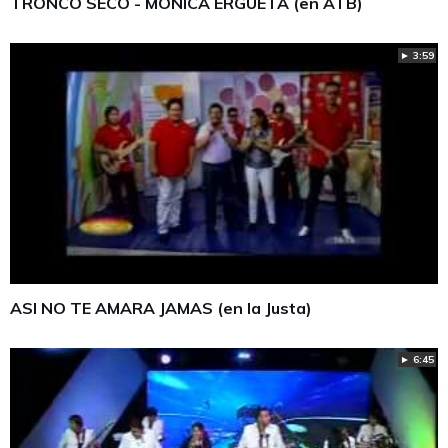
TRONCO SECO - MONICA ERGUETA (en ATB)
► 3:59
ASI NO TE AMARA JAMAS (en la Justa)
► 6:45