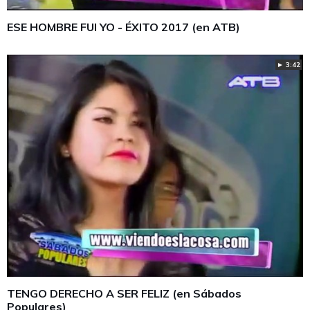
ESE HOMBRE FUI YO - ÉXITO 2017 (en ATB)
► 3:42
TENGO DERECHO A SER FELIZ (en Sábados
Populares)