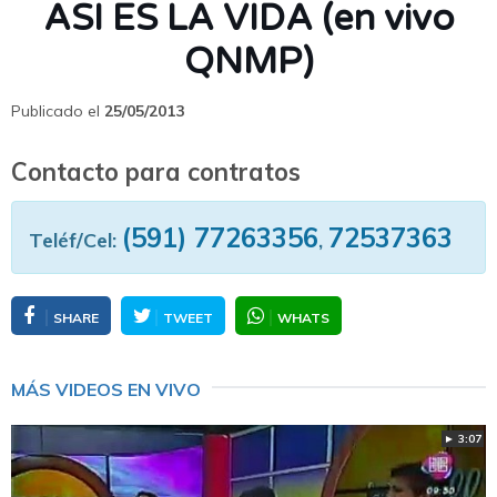
ASI ES LA VIDA (en vivo
QNMP)
Publicado el
25/05/2013
Contacto para contratos
(591) 77263356
72537363
Teléf/Cel:
,
SHARE
TWEET
WHATS
MÁS VIDEOS EN VIVO
► 3:07