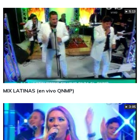
► 5:13
MIX LATINAS (en vivo QNMP)
► 3:05