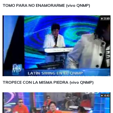
TOMO PARA NO ENAMORARME (vivo QNMP)
► 3:49
TROPECE CON LA MISMA PIEDRA (vivo QNMP)
► 4:42