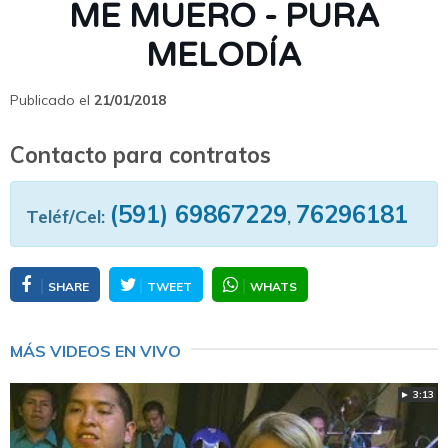
ME MUERO - PURA
MELODÍA
Publicado el
21/01/2018
Contacto para contratos
(591) 69867229
76296181
Teléf/Cel:
,
SHARE
TWEET
WHATS
MÁS VIDEOS EN VIVO
► 3:13