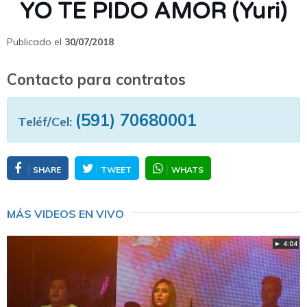
YO TE PIDO AMOR (Yuri)
Publicado el
30/07/2018
Contacto para contratos
(591) 70680001
Teléf/Cel:
SHARE
TWEET
WHATS
MÁS VIDEOS EN VIVO
► 4:04