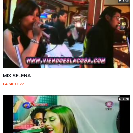
► 3:03
MIX SELENA
LA SIETE 77
► 4:20