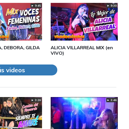
► 9:45
► 9:30
A, DEBORA, GILDA
ALICIA VILLARREAL MIX (en
VIVO)
s videos
► 3:26
► 3:46