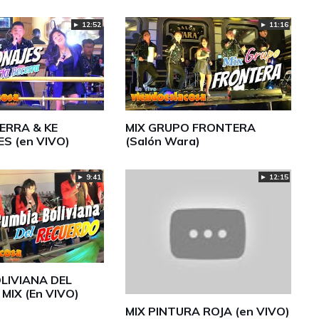
► 12:52
► 11:16
ERRA & KE
MIX GRUPO FRONTERA
S (en VIVO)
(Salón Wara)
► 9:41
► 12:15
LIVIANA DEL
MIX (En VIVO)
MIX PINTURA ROJA (en VIVO)