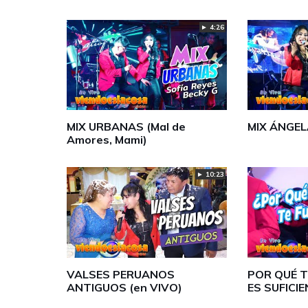
► 4:26
MIX URBANAS (Mal de
MIX ÁNGEL
Amores, Mami)
► 10:23
VALSES PERUANOS
POR QUÉ T
ANTIGUOS (en VIVO)
ES SUFICIE