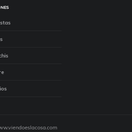
ONES
stas
s
chis
re
ios
w.viendoeslacosa.com