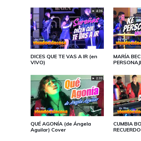
► 4:36
DICES QUE TE VAS A IR (en
MARÍA BEC
VIVO)
PERSONAJE
► 2:33
QUÉ AGONÍA (de Ángela
CUMBIA BO
Aguilar) Cover
RECUERDO 