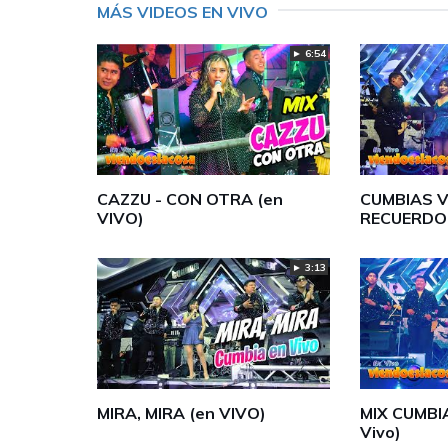
MÁS VIDEOS EN VIVO
► 6:54
CAZZU - CON OTRA (en
CUMBIAS V
VIVO)
RECUERDO 
► 3:13
MIRA, MIRA (en VIVO)
MIX CUMBI
Vivo)