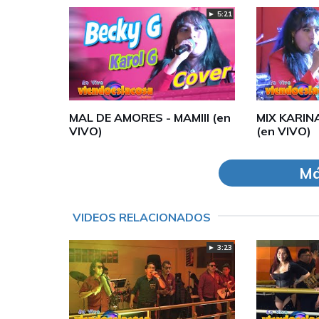
► 5:21
MAL DE AMORES - MAMIII (en
MIX KARIN
VIVO)
(en VIVO)
Má
VIDEOS RELACIONADOS
► 3:23