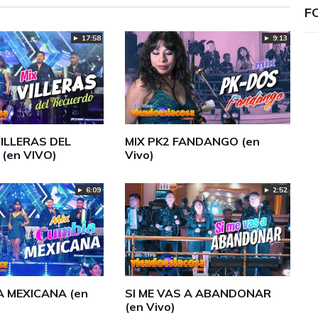
F
► 17:58
► 9:13
ILLERAS DEL
MIX PK2 FANDANGO (en
(en VIVO)
Vivo)
► 6:09
► 2:52
A MEXICANA (en
SI ME VAS A ABANDONAR
(en Vivo)