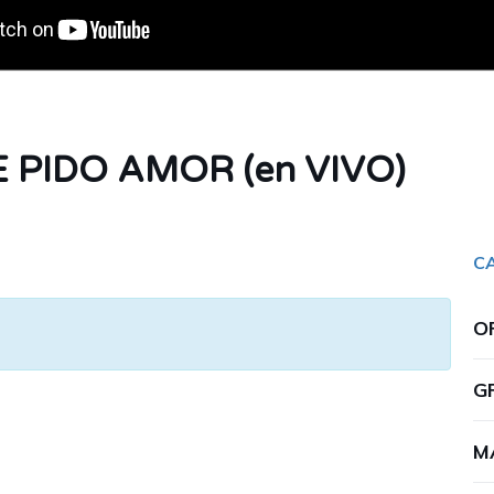
E PIDO AMOR (en VIVO)
C
O
G
M