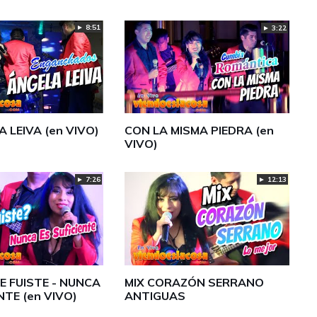
► 8:51
► 3:22
A LEIVA (en VIVO)
CON LA MISMA PIEDRA (en
VIVO)
► 7:26
► 12:13
E FUISTE - NUNCA
MIX CORAZÓN SERRANO
NTE (en VIVO)
ANTIGUAS