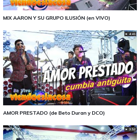
MIX AARON Y SU GRUPO ILUSIÓN (en VIVO)
► 4:41
AMOR PRESTADO (de Beto Duran y DCO)
► 3:52