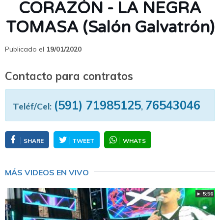
CORAZÓN - LA NEGRA
TOMASA (Salón Galvatrón)
Publicado el
19/01/2020
Contacto para contratos
(591) 71985125
76543046
Teléf/Cel:
,
SHARE
TWEET
WHATS
MÁS VIDEOS EN VIVO
► 5:56