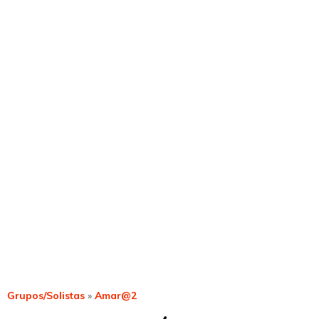
Grupos/Solistas
»
Amar@2