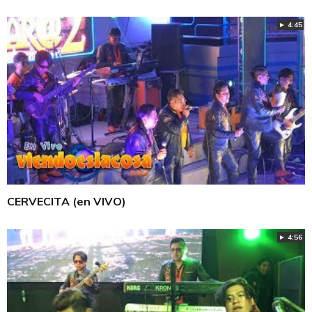
► 4:45
CERVECITA (en VIVO)
► 4:56