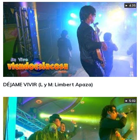
► 4:35
DÉJAME VIVIR (L y M: Limbert Apaza)
► 5:02