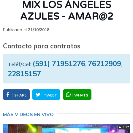
MIX LOS ÁNGELES
AZULES - AMAR@2
Publicado el
21/10/2018
Contacto para contratos
(591) 71951276
76212909
Teléf/Cel:
,
,
22815157
SHARE
TWEET
WHATS
MÁS VIDEOS EN VIVO
► 4:17