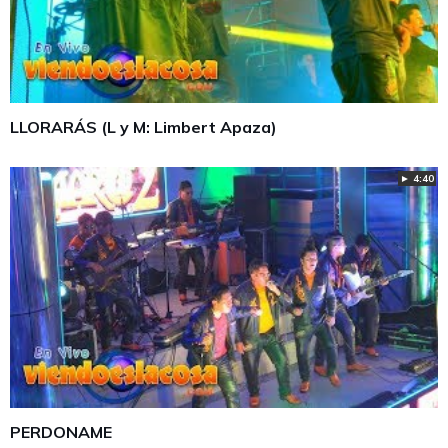
LLORARÁS (L y M: Limbert Apaza)
► 4:40
PERDONAME