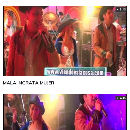
► 3:43
MALA INGRATA MUJER
► 4:45