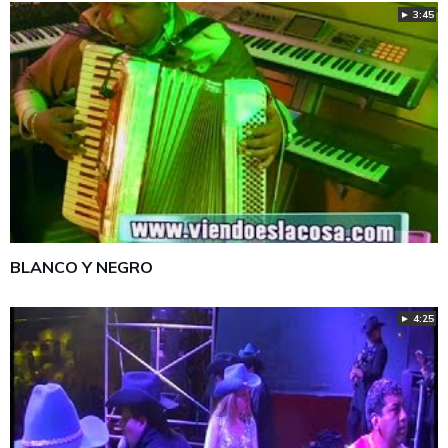
► 3:45
BLANCO Y NEGRO
► 4:25