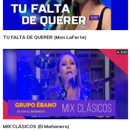
TU FALTA DE QUERER (Mon LaFerte)
► 5:53
MIX CLÁSICOS (El Mañanero)