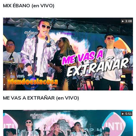
MIX ÉBANO (en VIVO)
► 3:08
ME VAS A EXTRAÑAR (en VIVO)
► 5:51