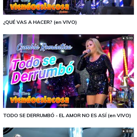
¿QUÉ VAS A HACER? (en VIVO)
► 5:33
TODO SE DERRUMBÓ - EL AMOR NO ES ASÍ (en VIVO)
► 6:03