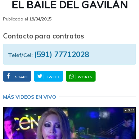
EL BAILE DEL GAVILÁN
Publicado el
19/04/2015
Contacto para contratos
(591) 77712028
Teléf/Cel:
SHARE
TWEET
WHATS
MÁS VIDEOS EN VIVO
► 3:11