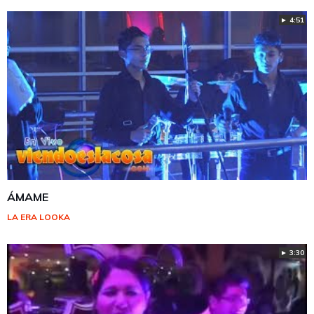
► 4:51
ÁMAME
LA ERA LOOKA
► 3:30