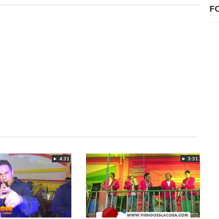
F
► 4:31
► 3:31