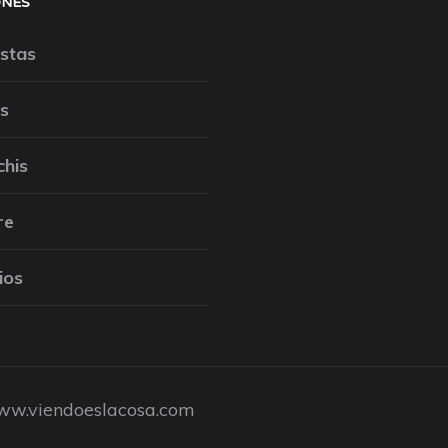
ONES
stas
s
chis
re
ios
w.viendoeslacosa.com