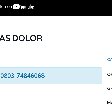
AS DOLOR
C
O
80803
74846068
,
G
M