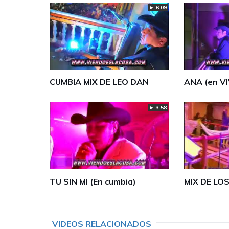
► 6:09
CUMBIA MIX DE LEO DAN
ANA (en V
► 3:58
TU SIN MI (En cumbia)
MIX DE LO
VIDEOS RELACIONADOS