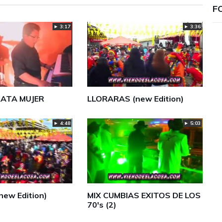
F
► 3:17
► 3:36
RATA MUJER
LLORARAS (new Edition)
► 4:48
► 5:03
new Edition)
MIX CUMBIAS EXITOS DE LOS
70's (2)