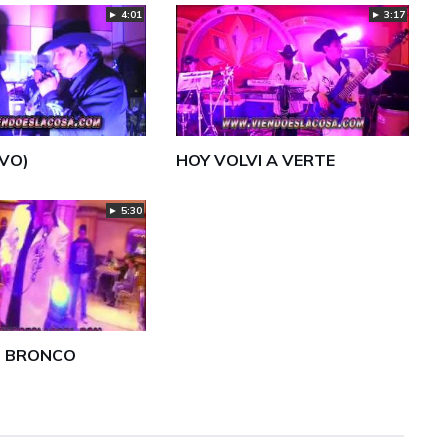
► 4:01
► 3:17
IVO)
HOY VOLVI A VERTE
► 5:30
S BRONCO