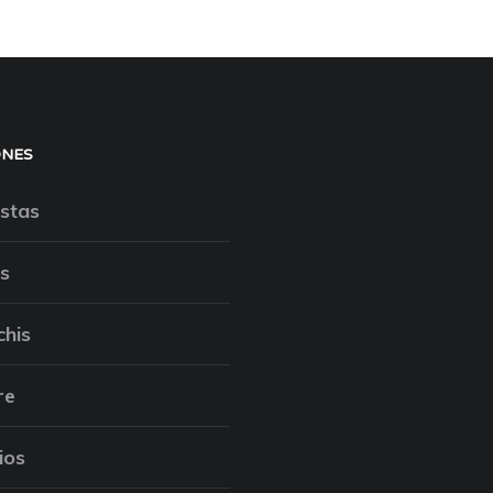
ONES
stas
s
chis
re
ios