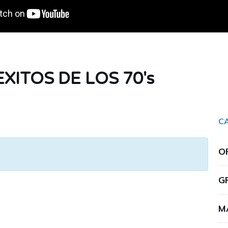
XITOS DE LOS 70's
C
O
G
M