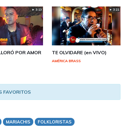
► 3:13
► 3:21
 LLORÓ POR AMOR
TE OLVIDARE (en VIVO)
AMÉRICA BRASS
S FAVORITOS
MARIACHIS
FOLKLORISTAS