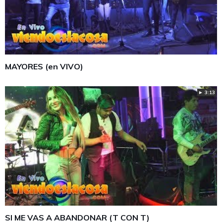
MAYORES (en VIVO)
► 3:13
SI ME VAS A ABANDONAR (T CON T)