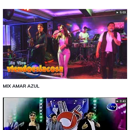
► 5:03
MIX AMAR AZUL
► 3:41