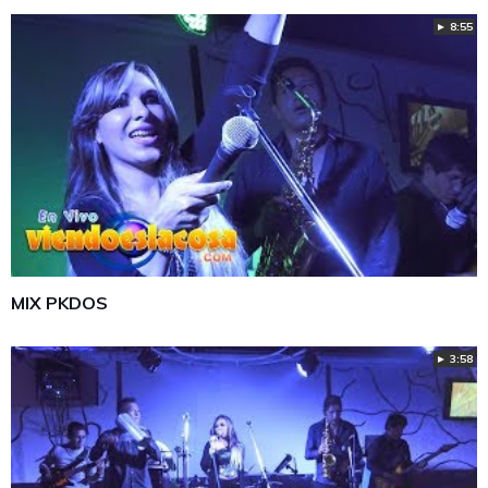
► 8:55
MIX PKDOS
► 3:58