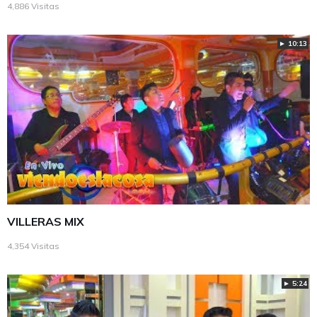
4,886 Visitas
► 10:13
VILLERAS MIX
4,354 Visitas
► 5:24