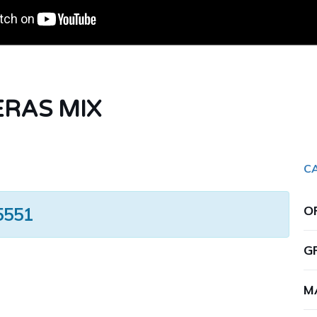
ERAS MIX
C
O
5551
G
M