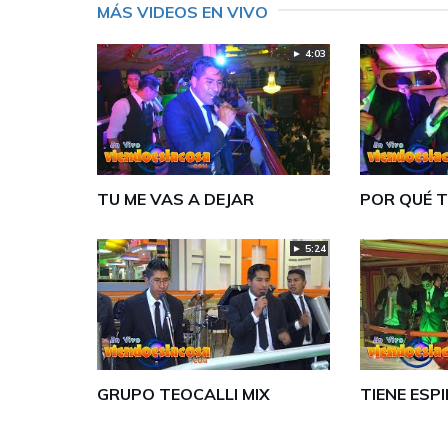
MÁS VIDEOS EN VIVO
► 4:03
TU ME VAS A DEJAR
POR QUÉ T
► 5:24
GRUPO TEOCALLI MIX
TIENE ESP