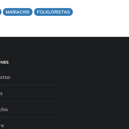
MARIACHIS
FOLKLORISTAS
ONES
stas
s
chis
re