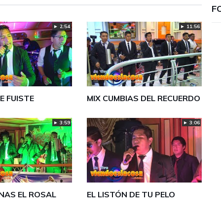
F
► 2:54
► 11:56
E FUISTE
MIX CUMBIAS DEL RECUERDO
► 3:59
► 3:06
INAS EL ROSAL
EL LISTÓN DE TU PELO