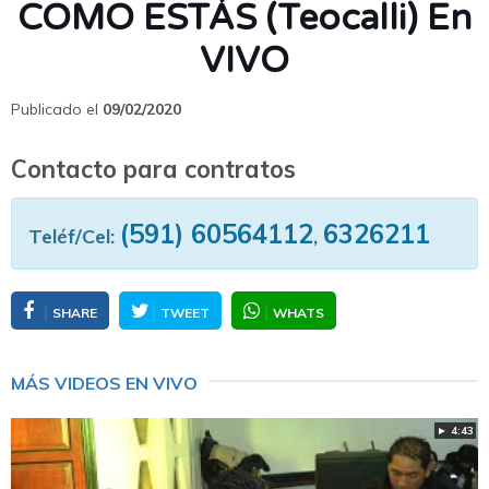
COMO ESTÁS (Teocalli) En
VIVO
Publicado el
09/02/2020
Contacto para contratos
(591) 60564112
6326211
Teléf/Cel:
,
SHARE
TWEET
WHATS
MÁS VIDEOS EN VIVO
► 4:43