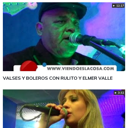
► 12:27
VALSES Y BOLEROS CON RULITO Y ELMER VALLE
► 3:32