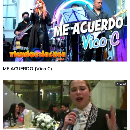
ME ACUERDO (Vico C)
► 2:53