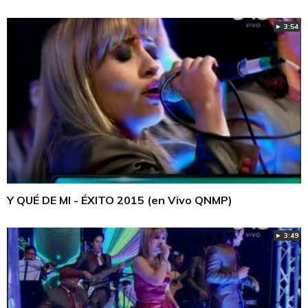
► 3:54
Y QUÉ DE MI - ÉXITO 2015 (en Vivo QNMP)
► 3:49