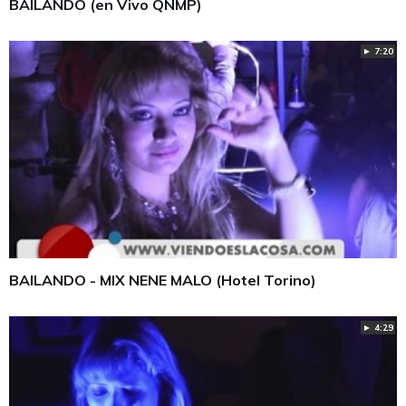
BAILANDO (en Vivo QNMP)
► 7:20
BAILANDO - MIX NENE MALO (Hotel Torino)
► 4:29