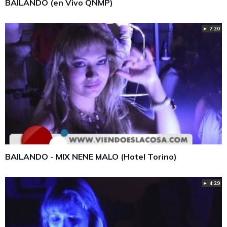
BAILANDO (en Vivo QNMP)
► 7:20
BAILANDO - MIX NENE MALO (Hotel Torino)
► 4:29