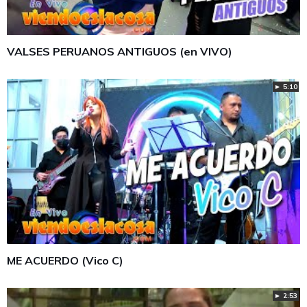
VALSES PERUANOS ANTIGUOS (en VIVO)
► 5:10
ME ACUERDO (Vico C)
► 2:53