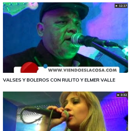
► 12:27
VALSES Y BOLEROS CON RULITO Y ELMER VALLE
► 3:32