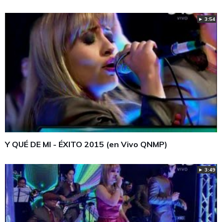
► 3:54
Y QUÉ DE MI - ÉXITO 2015 (en Vivo QNMP)
► 3:49