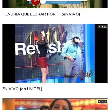
TENDRIA QUE LLORAR POR TI (en VIVO)
► 4:22
EN VIVO (en UNITEL)
► 3:03