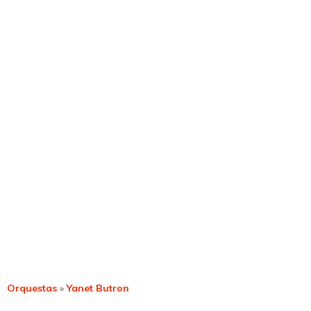
Orquestas
»
Yanet Butron