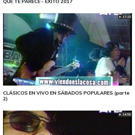
QUE TE PARECE - ÉXITO 2017
► 17:23
CLÁSICOS EN VIVO EN SÁBADOS POPULARES (parte
2)
► 14:55