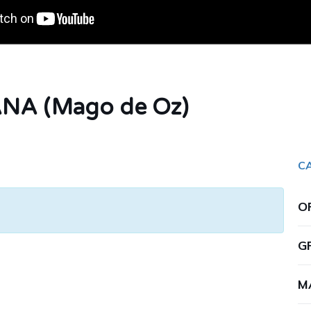
NA (Mago de Oz)
C
O
G
M