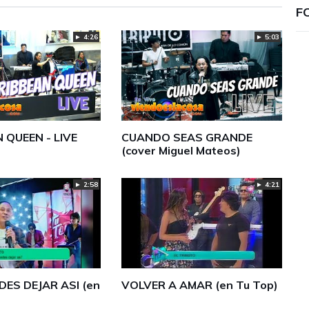
F
► 4:26
► 5:03
 QUEEN - LIVE
CUANDO SEAS GRANDE
(cover Miguel Mateos)
► 4:21
► 2:58
DES DEJAR ASI (en
VOLVER A AMAR (en Tu Top)