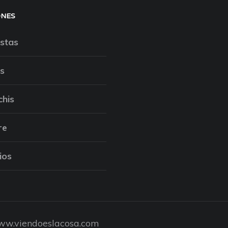
ONES
stas
s
chis
re
ios
w.viendoeslacosa.com