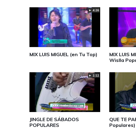
► 4:26
MIX LUIS MIGUEL (en Tu Top)
MIX LUIS M
Wislla Pop
► 2:12
JINGLE DE SÁBADOS
QUE TE PA
POPULARES
Populares)