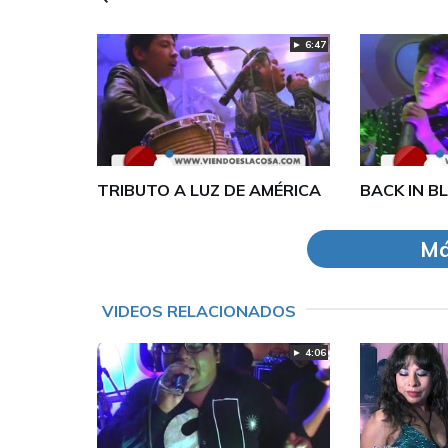
► 6:47
TRIBUTO A LUZ DE AMÉRICA
BACK IN B
Má
VIDEOS RELACIONADOS
► 4:06