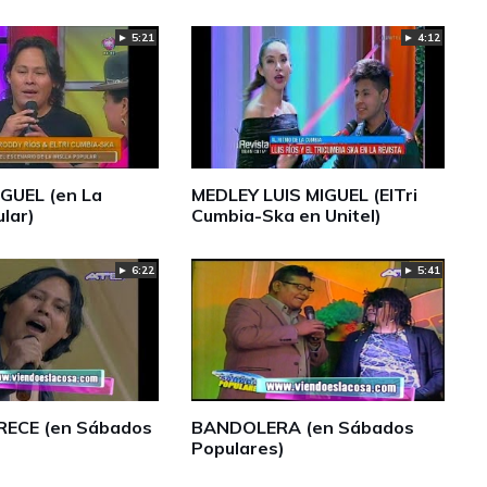
► 5:21
► 4:12
IGUEL (en La
MEDLEY LUIS MIGUEL (ElTri
ular)
Cumbia-Ska en Unitel)
► 6:22
► 5:41
RECE (en Sábados
BANDOLERA (en Sábados
Populares)