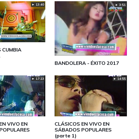
► 13:40
► 3:51
S CUMBIA
A
BANDOLERA - ÉXITO 2017
► 17:23
► 14:55
EN VIVO EN
CLÁSICOS EN VIVO EN
POPULARES
SÁBADOS POPULARES
(parte 1)