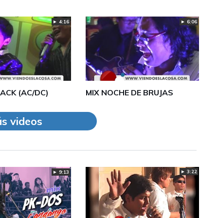
► 4:16
► 6:06
LACK (AC/DC)
MIX NOCHE DE BRUJAS
s videos
► 3:22
► 9:13