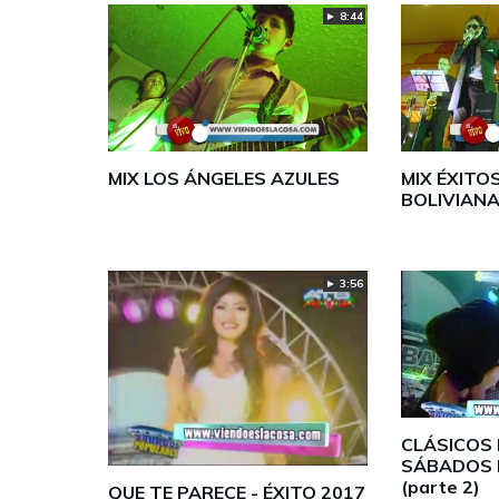
► 8:44
MIX LOS ÁNGELES AZULES
MIX ÉXITO
BOLIVIAN
► 3:56
CLÁSICOS 
SÁBADOS 
(parte 2)
QUE TE PARECE - ÉXITO 2017