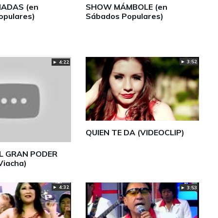
NADAS (en
SHOW MÁMBOLE (en
opulares)
Sábados Populares)
► 3:52
► 4:22
QUIEN TE DA (VIDEOCLIP)
EL GRAN PODER
Viacha)
► 4:32
► 3:53