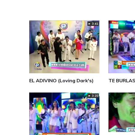
► 3:41
EL ADIVINO (Loving Dark's)
TE BURLAS
► 3:25