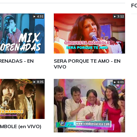
F
► 4:32
► 3:12
RENADAS - EN
SERA PORQUE TE AMO - EN
VIVO
► 8:35
► 6:01
MBOLE (en VIVO)