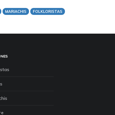
MARIACHIS
FOLKLORISTAS
ONES
stas
s
chis
re