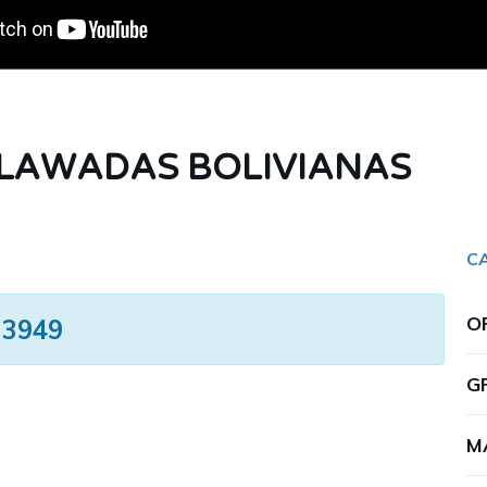
LLAWADAS BOLIVIANAS
C
O
33949
G
M