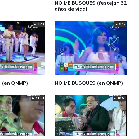
NO ME BUSQUES (festejan 32
años de vida)
► 4:08
► 3:24
 (en QNMP)
NO ME BUSQUES (en QNMP)
► 11:04
► 10:53