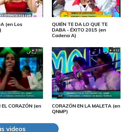
A (en Los
QUIÉN TE DA LO QUE TE
)
DABA - ÉXITO 2015 (en
Cadena A)
► 3:30
► 4:12
 EL CORAZÓN (en
CORAZÓN EN LA MALETA (en
QNMP)
s videos