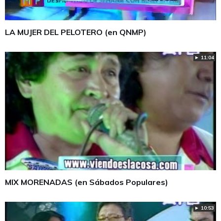
LA MUJER DEL PELOTERO (en QNMP)
► 11:04
MIX MORENADAS (en Sábados Populares)
► 10:53