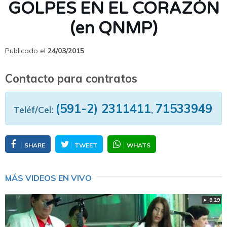
GOLPES EN EL CORAZÓN
(en QNMP)
Publicado el
24/03/2015
Contacto para contratos
(591-2) 2311411
71533949
Teléf/Cel:
,
SHARE
TWEET
WHATS
MÁS VIDEOS EN VIVO
► 8:29