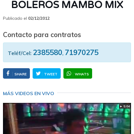
BOLEROS MAMBO MIX
Publicado el
02/12/2012
Contacto para contratos
2385580
71970275
Teléf/Cel:
,
SHARE
TWEET
WHATS
MÁS VIDEOS EN VIVO
► 5:04