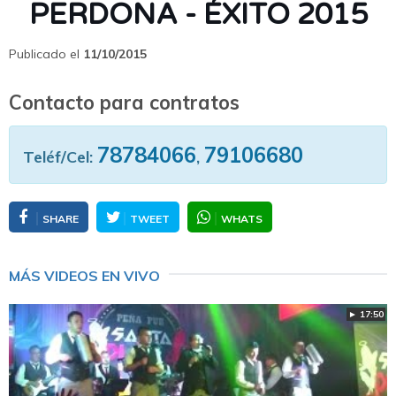
PERDONA - ÉXITO 2015
Publicado el
11/10/2015
Contacto para contratos
78784066
79106680
Teléf/Cel:
,
SHARE
TWEET
WHATS
MÁS VIDEOS EN VIVO
► 17:50