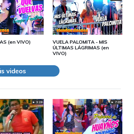
AS (en VIVO)
VUELA PALOMITA - MIS
ÚLTIMAS LÁGRIMAS (en
VIVO)
s videos
► 3:28
► 7:09