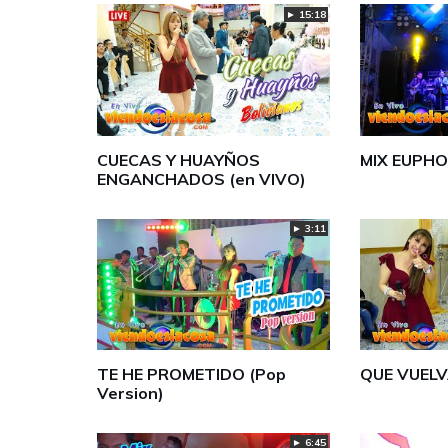
► 15:18
CUECAS Y HUAYÑOS
MIX EUPHO
ENGANCHADOS (en VIVO)
► 3:11
TE HE PROMETIDO (Pop
QUE VUELV
Version)
► 6:45