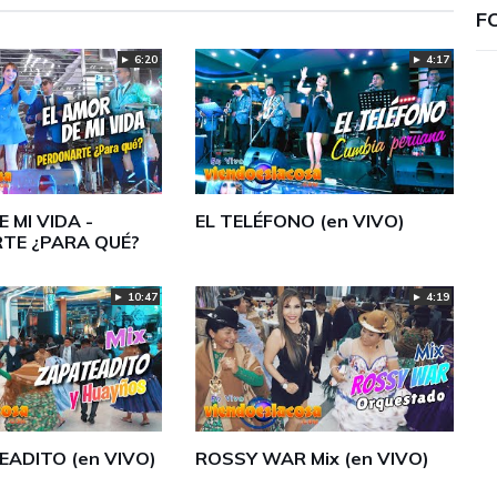
F
► 4:17
► 6:20
 MI VIDA -
EL TELÉFONO (en VIVO)
TE ¿PARA QUÉ?
► 10:47
► 4:19
EADITO (en VIVO)
ROSSY WAR Mix (en VIVO)