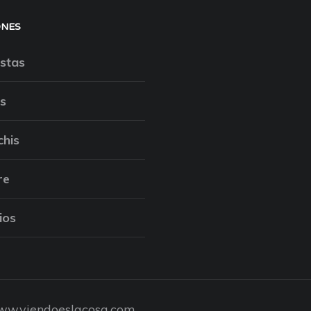
ONES
stas
s
chis
re
ios
w.viendoeslacosa.com