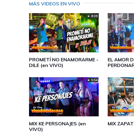
MÁS VIDEOS EN VIVO
► 8:39
PROMETÍ NO ENAMORARME -
EL AMOR DE
DILE (en VIVO)
PERDONAR
► 5:54
MIX KE PERSONAJES (en
MIX ZAPAT
VIVO)