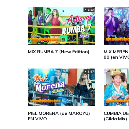
► 5:53
MIX RUMBA 7 (New Edition)
MIX MEREN
90 (en VIV
► 3:57
PIEL MORENA (de MAROYU)
CUMBIA D
EN VIVO
(Gilda Mix)