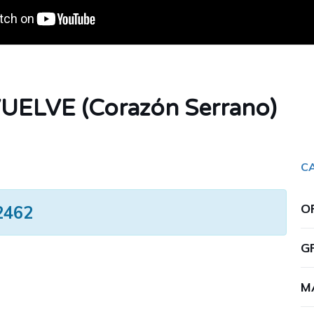
UELVE (Corazón Serrano)
C
O
2462
G
M