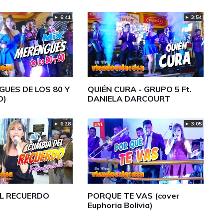
► 6:41
► 3:54
GUES DE LOS 80 Y
QUIÉN CURA - GRUPO 5 Ft.
O)
DANIELA DARCOURT
► 6:28
► 3:05
EL RECUERDO
PORQUE TE VAS (cover
Euphoria Bolivia)