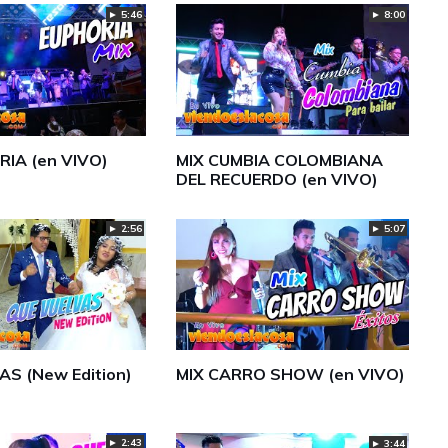
► 5:46
► 8:00
RIA (en VIVO)
MIX CUMBIA COLOMBIANA
DEL RECUERDO (en VIVO)
► 2:56
► 5:07
AS (New Edition)
MIX CARRO SHOW (en VIVO)
► 2:43
► 3:44