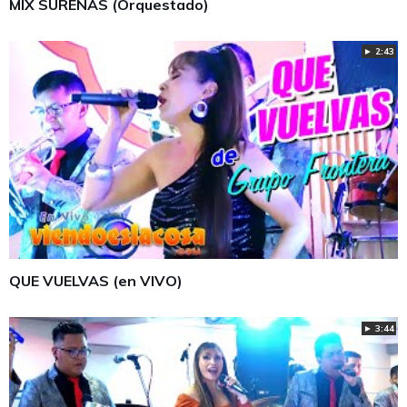
MIX SUREÑAS (Orquestado)
► 2:43
QUE VUELVAS (en VIVO)
► 3:44