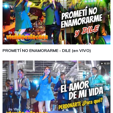
PROMETÍ NO ENAMORARME - DILE (en VIVO)
► 6:20