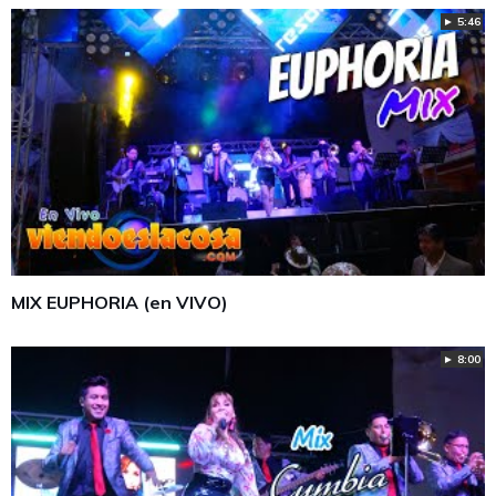
► 5:46
MIX EUPHORIA (en VIVO)
► 8:00