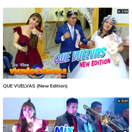
► 2:56
QUE VUELVAS (New Edition)
► 5:07