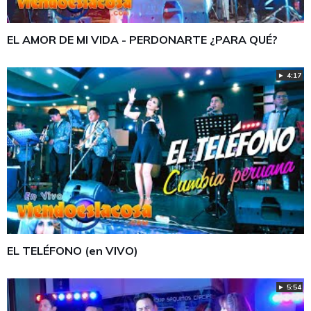
EL AMOR DE MI VIDA - PERDONARTE ¿PARA QUÉ?
► 4:17
EL TELÉFONO (en VIVO)
► 5:54