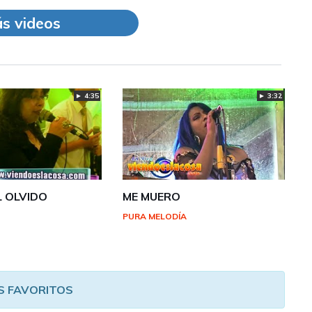
s videos
► 4:35
► 3:32
L OLVIDO
ME MUERO
A
PURA MELODÍA
S FAVORITOS