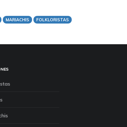
MARIACHIS
FOLKLORISTAS
ONES
stas
s
chis