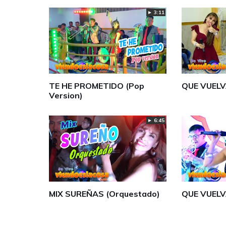
► 3:11
TE HE PROMETIDO (Pop
QUE VUELV
Version)
► 6:45
MIX SUREÑAS (Orquestado)
QUE VUELV