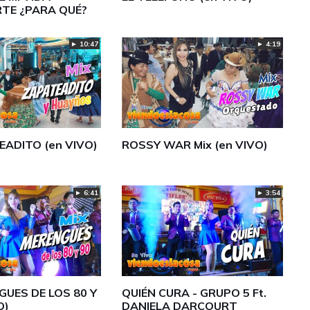
TE ¿PARA QUÉ?
► 10:47
► 4:19
EADITO (en VIVO)
ROSSY WAR Mix (en VIVO)
► 6:41
► 3:54
GUES DE LOS 80 Y
QUIÉN CURA - GRUPO 5 Ft.
O)
DANIELA DARCOURT