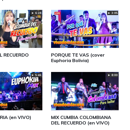
► 6:28
► 3:05
EL RECUERDO
PORQUE TE VAS (cover
Euphoria Bolivia)
► 5:46
► 8:00
RIA (en VIVO)
MIX CUMBIA COLOMBIANA
DEL RECUERDO (en VIVO)