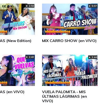
► 2:56
► 5:07
AS (New Edition)
MIX CARRO SHOW (en VIVO)
► 2:43
► 3:44
AS (en VIVO)
VUELA PALOMITA - MIS
ÚLTIMAS LÁGRIMAS (en
VIVO)