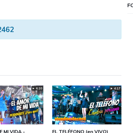
F
2462
► 4:17
► 6:20
 MI VIDA -
EL TELÉFONO (en VIVO)