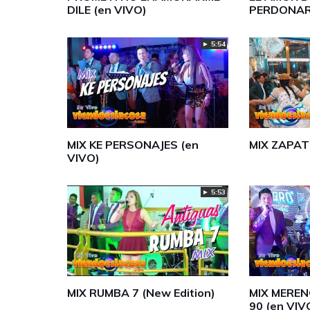
DILE (en VIVO)
PERDONAR
► 5:54
MIX KE PERSONAJES (en
MIX ZAPAT
VIVO)
► 5:53
MIX RUMBA 7 (New Edition)
MIX MEREN
90 (en VIV