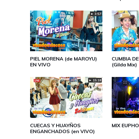
► 3:57
PIEL MORENA (de MAROYU)
CUMBIA D
EN VIVO
(Gilda Mix)
► 15:18
CUECAS Y HUAYÑOS
MIX EUPHO
ENGANCHADOS (en VIVO)