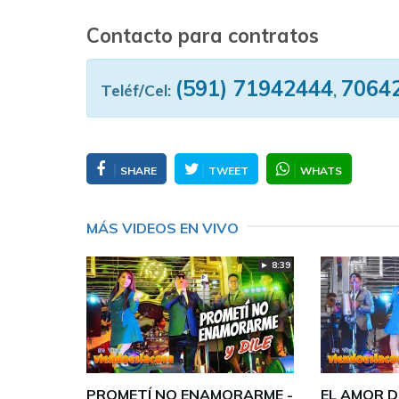
Contacto para contratos
(591) 71942444
7064
Teléf/Cel:
,
SHARE
TWEET
WHATS
MÁS VIDEOS EN VIVO
► 8:39
PROMETÍ NO ENAMORARME -
EL AMOR DE