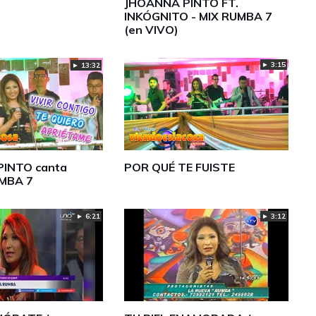
JHOANNA PINTO FT.
INKÓGNITO - MIX RUMBA 7
(en VIVO)
► 3:15
► 13:32
INTO canta
POR QUÉ TE FUISTE
MBA 7
► 6:21
► 3:12