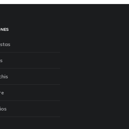
ONES
stas
s
chis
re
ios