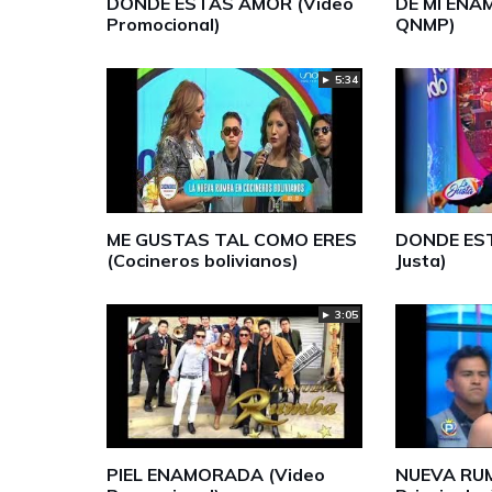
DONDE ESTÁS AMOR (Video
DE MÍ ENA
Promocional)
QNMP)
► 5:34
ME GUSTAS TAL COMO ERES
DONDE EST
(Cocineros bolivianos)
Justa)
► 3:05
PIEL ENAMORADA (Video
NUEVA RUM