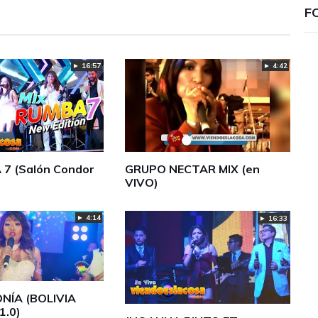
F
► 16:57
► 4:42
 7 (Salón Condor
GRUPO NECTAR MIX (en
VIVO)
► 4:14
► 16:33
NÍA (BOLIVIA
1.0)