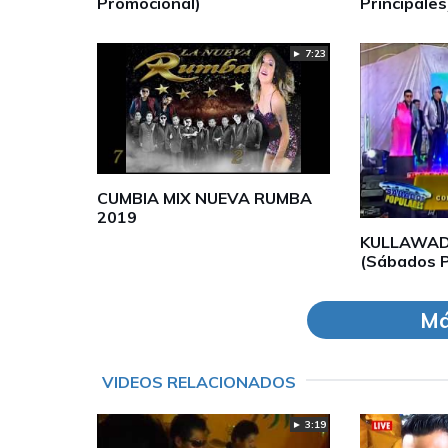
Promocional)
Principales
► 7:23
CUMBIA MIX NUEVA RUMBA
2019
KULLAWAD
(Sábados P
Má
VIDEOS RELACIONADOS
► 3:19