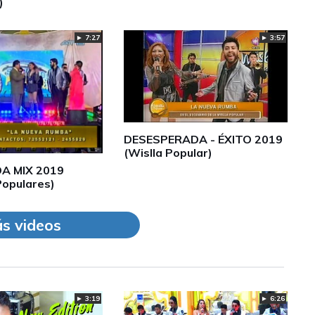
)
► 3:57
► 7:27
DESESPERADA - ÉXITO 2019
(Wislla Popular)
A MIX 2019
opulares)
s videos
► 3:19
► 6:26