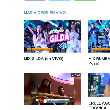
MÁS VIDEOS EN VIVO
► 3:08
MIX GILDA (en VIVO)
MIX RUMBA
Pasa)
► 3:02
CRUEL AGO
TROPICAL 