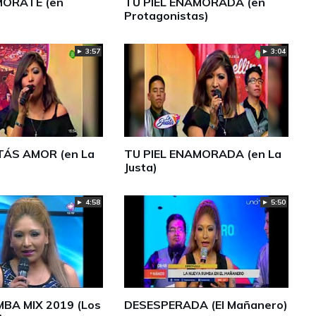
MÓRATE (en
TU PIEL ENAMORADA (en
Protagonistas)
► 3:57
► 3:04
ÁS AMOR (en La
TU PIEL ENAMORADA (en La
Justa)
► 5:50
► 4:58
BA MIX 2019 (Los
DESESPERADA (El Mañanero)