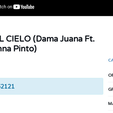
 CIELO (Dama Juana Ft.
na Pinto)
C
O
52121
G
M