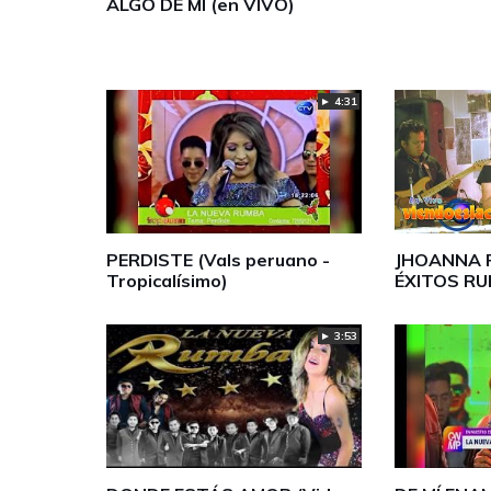
ALGO DE MI (en VIVO)
► 4:31
PERDISTE (Vals peruano -
JHOANNA P
Tropicalísimo)
ÉXITOS RU
► 3:53