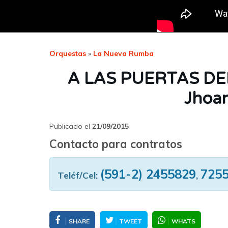
Orquestas
»
La Nueva Rumba
A LAS PUERTAS DEL
Jhoan
Publicado el
21/09/2015
Contacto para contratos
(591-2) 2455829
725
Teléf/Cel:
,
SHARE
TWEET
WHATS