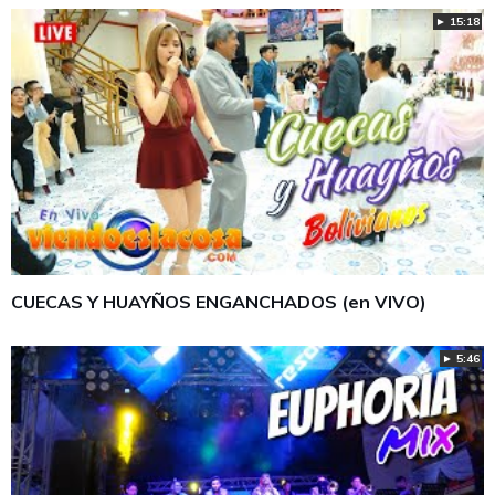
► 15:18
CUECAS Y HUAYÑOS ENGANCHADOS (en VIVO)
► 5:46