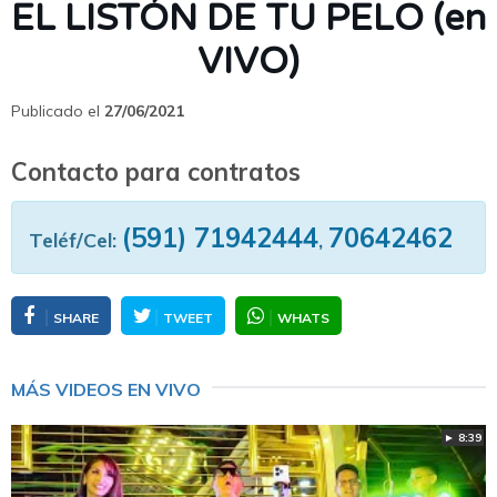
EL LISTÓN DE TU PELO (en
VIVO)
Publicado el
27/06/2021
Contacto para contratos
(591) 71942444
70642462
Teléf/Cel:
,
SHARE
TWEET
WHATS
MÁS VIDEOS EN VIVO
► 8:39