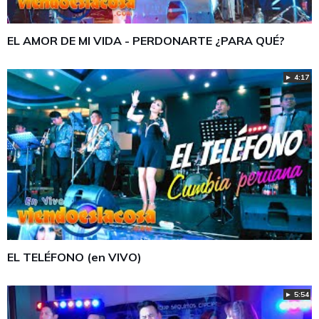
EL AMOR DE MI VIDA - PERDONARTE ¿PARA QUÉ?
► 4:17
EL TELÉFONO (en VIVO)
► 5:54