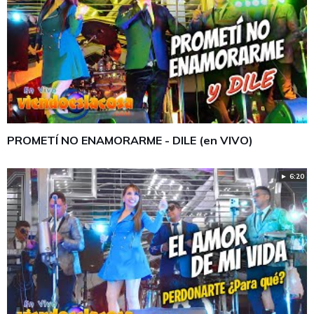
PROMETÍ NO ENAMORARME - DILE (en VIVO)
► 6:20