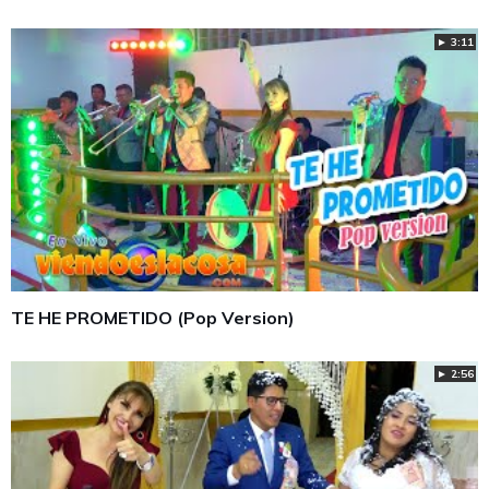
► 3:11
TE HE PROMETIDO (Pop Version)
► 2:56