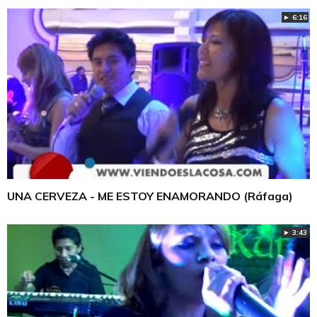
► 6:16
UNA CERVEZA - ME ESTOY ENAMORANDO (Ráfaga)
► 3:43