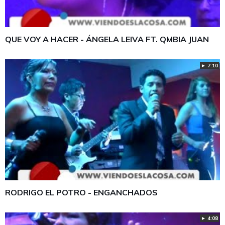
QUE VOY A HACER - ÁNGELA LEIVA FT. QMBIA JUAN
► 7:10
RODRIGO EL POTRO - ENGANCHADOS
► 4:08