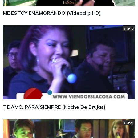
ME ESTOY ENAMORANDO (Videoclip HD)
► 3:17
TE AMO, PARA SIEMPRE (Noche De Brujas)
► 4:21