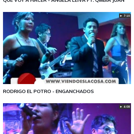
QUE VOY A HACER - ÁNGELA LEIVA FT. QMBIA JUAN
► 7:10
RODRIGO EL POTRO - ENGANCHADOS
► 4:08