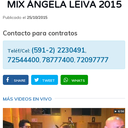
MIX ÁNGELA LEIVA 2015
Publicado el
25/10/2015
Contacto para contratos
(591-2) 2230491
Teléf/Cel:
,
72544400
78777400
72097777
,
,
SHARE
TWEET
WHATS
MÁS VIDEOS EN VIVO
► 6:56