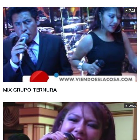
► 7:23
MIX GRUPO TERNURA
► 2:55