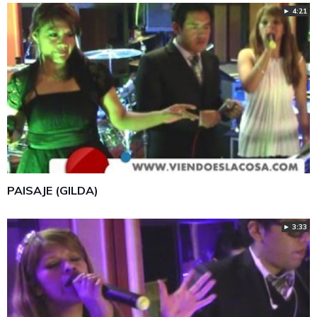
► 4:21
PAISAJE (GILDA)
► 3:33