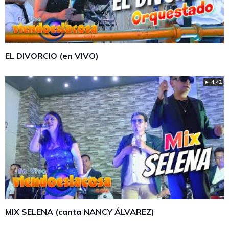
EL DIVORCIO (en VIVO)
► 4:42
MIX SELENA (canta NANCY ÁLVAREZ)