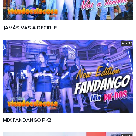
JAMÁS VAS A DECIRLE
► 7:37
MIX FANDANGO PK2
► 9:22