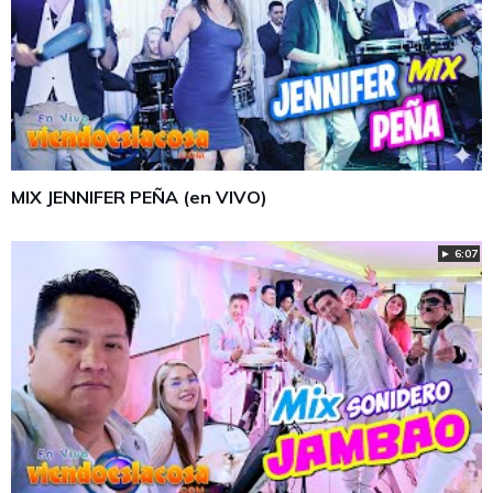
MIX JENNIFER PEÑA (en VIVO)
► 6:07