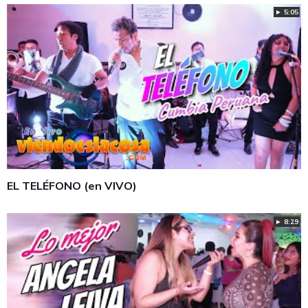
► 5:05
EL TELÉFONO (en VIVO)
► 8:29