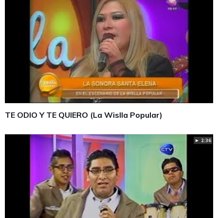
TE ODIO Y TE QUIERO (La Wislla Popular)
► 2:36