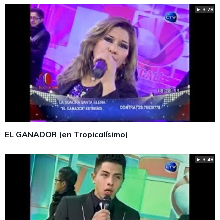
► 3:28
EL GANADOR (en Tropicalísimo)
► 3:48