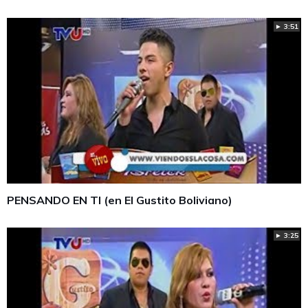
► 3:51
PENSANDO EN TI (en El Gustito Boliviano)
► 3:25