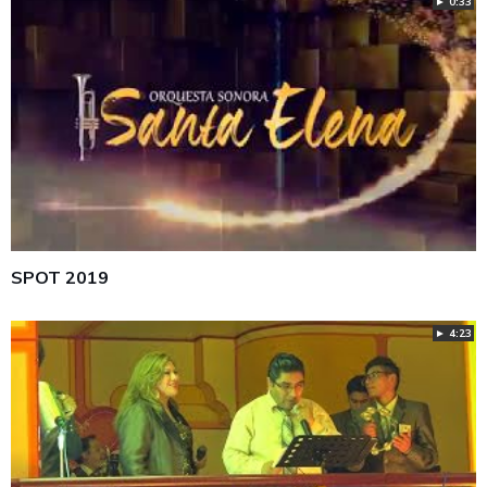
► 0:33
SPOT 2019
► 4:23