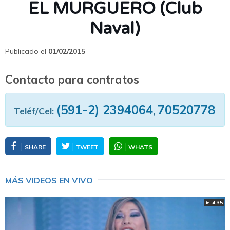
EL MURGUERO (Club
Naval)
Publicado el
01/02/2015
Contacto para contratos
(591-2) 2394064
70520778
Teléf/Cel:
,
SHARE
TWEET
WHATS
MÁS VIDEOS EN VIVO
► 4:35