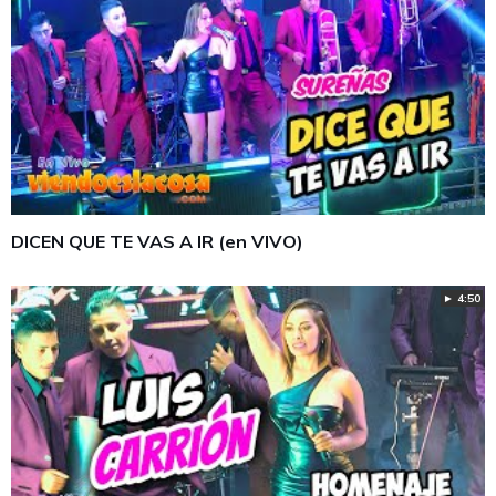
DICEN QUE TE VAS A IR (en VIVO)
► 4:50