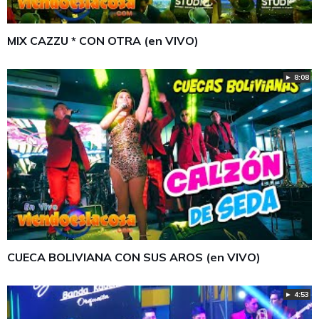
MIX CAZZU * CON OTRA (en VIVO)
► 8:08
CUECA BOLIVIANA CON SUS AROS (en VIVO)
► 4:53