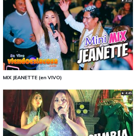
► 3:13
MIX JEANETTE (en VIVO)
► 4:45