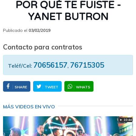
POR QUÉ TE FUISTE -
YANET BUTRON
Publicado el
03/02/2019
Contacto para contratos
70656157
76715305
Teléf/Cel:
,
SHARE
TWEET
WHATS
MÁS VIDEOS EN VIVO
► 10:44