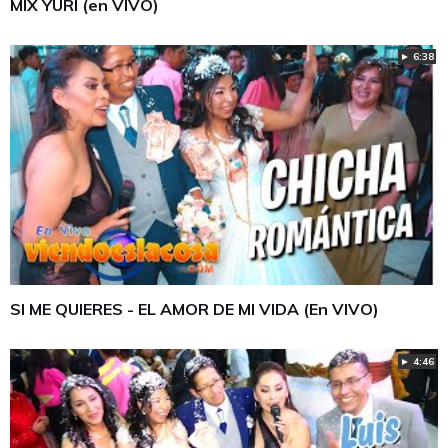
MIX YURI (en VIVO)
► 6:38
SI ME QUIERES - EL AMOR DE MI VIDA (En VIVO)
► 4:46