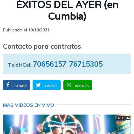
ÉXITOS DEL AYER (en
Cumbia)
Publicado el
10/10/2021
Contacto para contratos
70656157
76715305
Teléf/Cel:
,
SHARE
TWEET
WHATS
MÁS VIDEOS EN VIVO
► 10:44