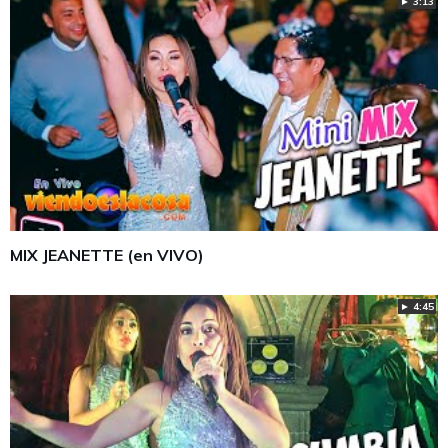
► 3:13
MIX JEANETTE (en VIVO)
► 4:45