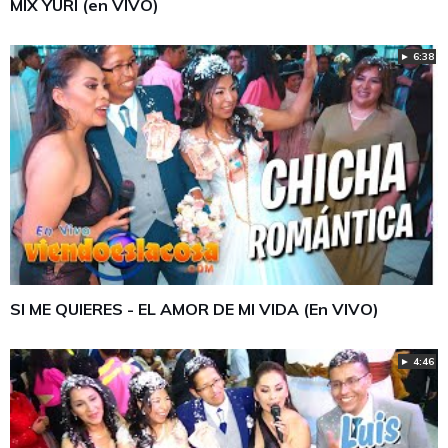
MIX YURI (en VIVO)
► 6:38
SI ME QUIERES - EL AMOR DE MI VIDA (En VIVO)
► 4:46