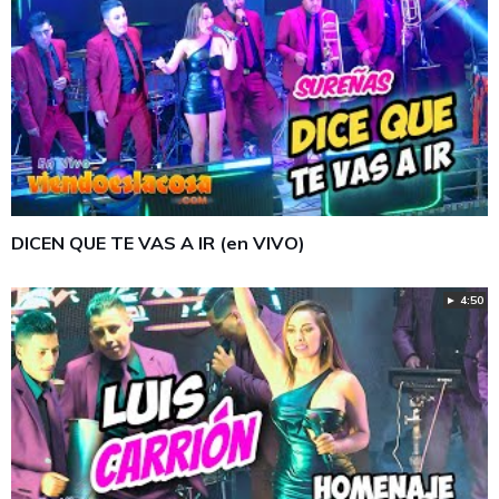
DICEN QUE TE VAS A IR (en VIVO)
► 4:50