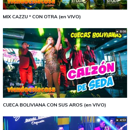
MIX CAZZU * CON OTRA (en VIVO)
► 8:08
CUECA BOLIVIANA CON SUS AROS (en VIVO)
► 4:53